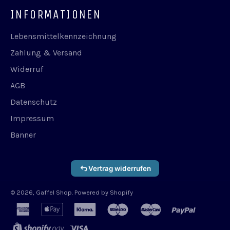
INFORMATIONEN
Lebensmittelkennzeichnung
Zahlung & Versand
Widerruf
AGB
Datenschutz
Impressum
Banner
Vertrag widerrufen
© 2026,
Gaffel Shop
. Powered by Shopify
american
apple
klarna
maestro
master
paypal
express
pay
shopify
visa