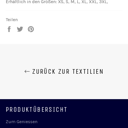
Erhältlich in den Größen: XS, S, M, L, XL, XXL, 3XL,
Teilen
Auf
Auf
Auf
Facebook
Twitter
Pinterest
teilen
twittern
pinnen
ZURÜCK ZUR TEXTILIEN
PRODUKTÜBERSICHT
Zum Geniessen