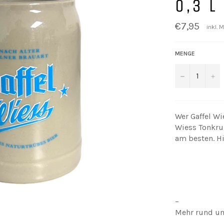
0,3 L
Normaler
€7,95
inkl.
Preis
MENGE
−
+
Wer Gaffel Wi
Wiess Tonkru
am besten. H
–
Mehr rund u