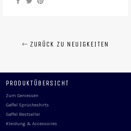
Auf
Auf
Auf
Facebook
Twitter
Pinterest
teilen
twittern
pinnen
ZURÜCK ZU NEUIGKEITEN
PRODUKTÜBERSICHT
Zum Geniessen
Gaffel Sprücheshirts
Gaffel Bestseller
Kleidung & Accessoires