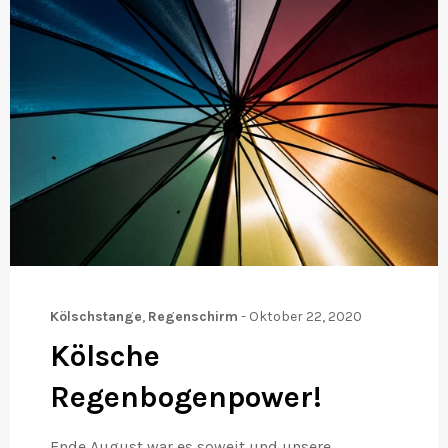
Kölschstange
,
Regenschirm
-
Oktober 22, 2020
Kölsche
Regenbogenpower!
Ende August war es soweit und unsere